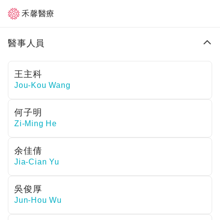
語言及職能治療
耳鼻喉科
禾馨醫療
醫事人員
王主科
Jou-Kou Wang
何子明
Zi-Ming He
余佳倩
Jia-Cian Yu
吳俊厚
Jun-Hou Wu