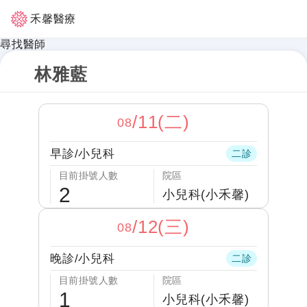
禾馨醫療
尋找醫師
林雅藍
/
11(二)
08
早診
/
小兒科
二診
目前掛號人數
院區
2
小兒科(小禾馨)
/
12(三)
08
晚診
/
小兒科
二診
目前掛號人數
院區
1
小兒科(小禾馨)