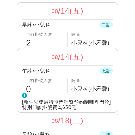
/
14(五)
08
早診
/
小兒科
二診
目前掛號人數
院區
2
小兒科(小禾馨)
/
14(五)
08
午診
/
小兒科
七診
目前掛號人數
院區
0
小兒科(小禾馨)
[新生兒發展特別門診暨預約制哺乳門診]
特別門診掛號費為650元
/
18(二)
08
早診
/
小兒科
二診